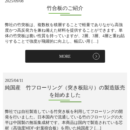
2025/09/08
竹合板のご紹介
弊社の竹突板は、複数枚を積層することで軽量でありながら高強
度かつ高反発力を兼ね備えた材料を提供することができます。単
体の竹突板は脆い性質を持っていますが、2層、3層、4層と重ね貼
りすることで強度が飛躍的に向上し、幅広い用 […]
MORE
2025/04/11
純国産 竹フローリング（突き板貼り）の製造販売
を始めました
弊社では自社製造している竹突き板を利用してフローリングの開
発を行いました。日本国内で流通している竹のフローリングの大
半は中国製の無垢集成材です。本商品は国内で製造されている芯
材（高強度MDF+針葉樹合板）を用いた純国産フ […]