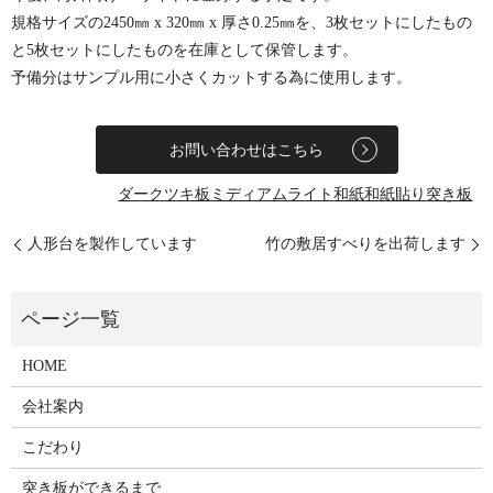
規格サイズの2450㎜ x 320㎜ x 厚さ0.25㎜を、3枚セットにしたもの
と5枚セットにしたものを在庫として保管します。
予備分はサンプル用に小さくカットする為に使用します。
お問い合わせはこちら
ダーク
ツキ板
ミディアム
ライト
和紙
和紙貼り
突き板
人形台を製作しています
竹の敷居すべりを出荷します
HOME
会社案内
こだわり
突き板ができるまで