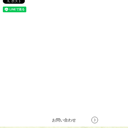
お問い合わせ
竹製集成材で新商品開発をお考えの方や、竹製建築資材で競合他社
との差別化を図りたいとお考えの方は、
株式会社竹田木材工業所へ
お気軽にお問い合わせください。
お客様のご要望を理解し、プロがご提案いたします。
TEL
079-262-6440
営業時間 10:00～18:00
定休日 第1・第3土曜日、日曜日
お問い合わせ