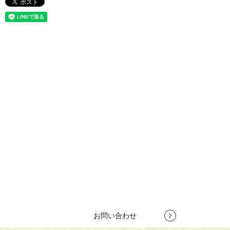
お問い合わせ
竹製集成材で新商品開発をお考えの方や、竹製建築資材で競合他社
との差別化を図りたいとお考えの方は、
株式会社竹田木材工業所へ
お気軽にお問い合わせください。
お客様のご要望を理解し、プロがご提案いたします。
TEL
079-262-6440
営業時間 10:00～18:00
定休日 第1・第3土曜日、日曜日
お問い合わせ