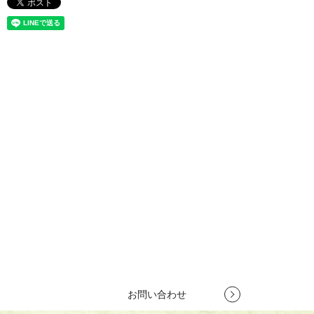
お問い合わせ
竹製集成材で新商品開発をお考えの方や、竹製建築資材で競合他社
との差別化を図りたいとお考えの方は、
株式会社竹田木材工業所へ
お気軽にお問い合わせください。
お客様のご要望を理解し、プロがご提案いたします。
TEL
079-262-6440
営業時間 10:00～18:00
定休日 第1・第3土曜日、日曜日
お問い合わせ