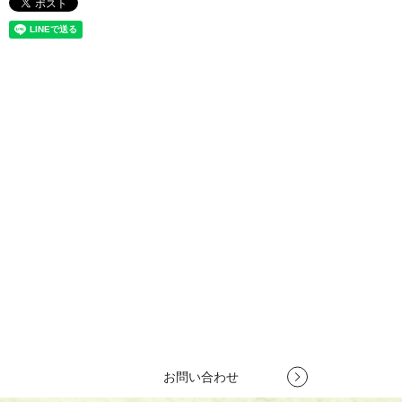
お問い合わせ
竹製集成材で新商品開発をお考えの方や、竹製建築資材で競合他社
との差別化を図りたいとお考えの方は、
株式会社竹田木材工業所へ
お気軽にお問い合わせください。
お客様のご要望を理解し、プロがご提案いたします。
TEL
079-262-6440
営業時間 10:00～18:00
定休日 第1・第3土曜日、日曜日
お問い合わせ