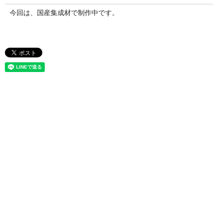
今回は、国産集成材で制作中です。
お問い合わせ
竹製集成材で新商品開発をお考えの方や、竹製建築資材で競合他社
との差別化を図りたいとお考えの方は、
株式会社竹田木材工業所へ
お気軽にお問い合わせください。
お客様のご要望を理解し、プロがご提案いたします。
TEL
079-262-6440
営業時間 10:00～18:00