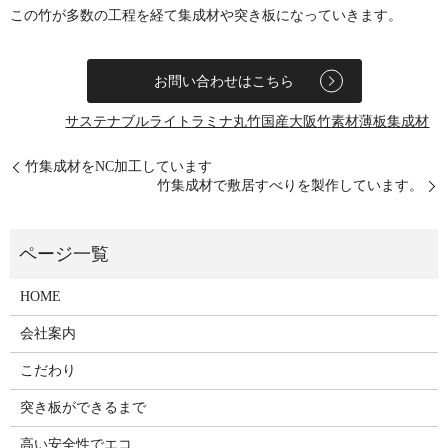
この竹が多数の工程を経て集成材や突き板になっていきます。
お問い合わせはこちら
サステナブル
ライト
ラミナ
丸竹
国産
大阪
竹
素材
薄板
集成材
竹集成材をNC加工しています
竹集成材で敷居すべりを製作しています。
HOME
会社案内
こだわり
突き板ができるまで
高い安全性でエコ