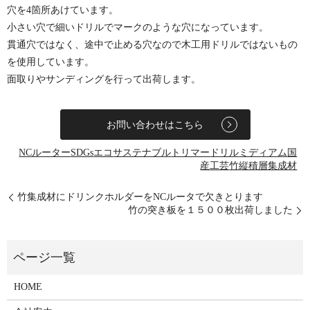
穴を4箇所あけています。
小さい穴で細いドリルでマークのような穴になっています。
貫通穴ではなく、途中で止める穴なので木工用ドリルではないもの
を使用しています。
面取りやサンディングを行って出荷します。
お問い合わせはこちら
NCルーター
SDGs
エコ
サステナブル
トリマー
ドリル
ミディアム
国
産
工芸
竹
縦積層
集成材
竹集成材にドリンクホルダーをNCルータで欠きとります
竹の突き板を１５００枚出荷しました
HOME