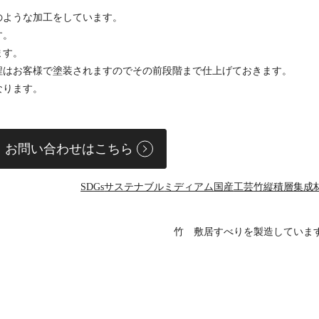
のような加工をしています。
す。
ます。
程はお客様で塗装されますのでその前段階まで仕上げておきます。
なります。
お問い合わせはこちら
SDGs
サステナブル
ミディアム
国産
工芸
竹
縦積層
集成
竹 敷居すべりを製造していま