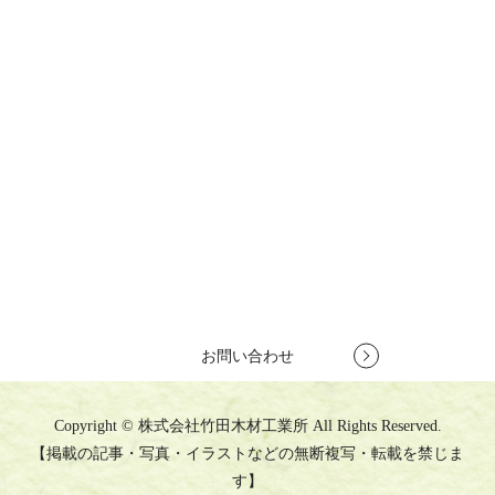
お問い合わせ
竹製集成材で新商品開発をお考えの方や、竹製建築資材で競合他社
との差別化を図りたいとお考えの方は、
株式会社竹田木材工業所へ
お気軽にお問い合わせください。
お客様のご要望を理解し、プロがご提案いたします。
TEL
079-262-6440
営業時間 10:00～18:00
定休日 第1・第3土曜日、日曜日
お問い合わせ
Copyright © 株式会社竹田木材工業所 All Rights Reserved.
【掲載の記事・写真・イラストなどの無断複写・転載を禁じま
す】