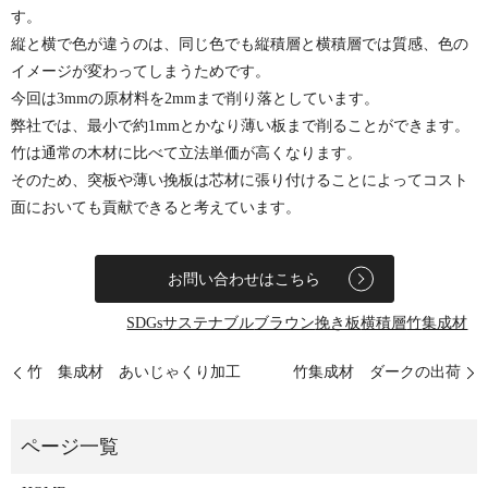
す。
縦と横で色が違うのは、同じ色でも縦積層と横積層では質感、色の
イメージが変わってしまうためです。
今回は3mmの原材料を2mmまで削り落としています。
弊社では、最小で約1mmとかなり薄い板まで削ることができます。
竹は通常の木材に比べて立法単価が高くなります。
そのため、突板や薄い挽板は芯材に張り付けることによってコスト
面においても貢献できると考えています。
お問い合わせはこちら
SDGs
サステナブル
ブラウン
挽き板
横積層
竹
集成材
竹 集成材 あいじゃくり加工
竹集成材 ダークの出荷