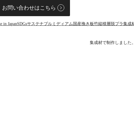
お問い合わせはこちら
e in Japan
SDGs
サステナブル
ミディアム
国産
挽き板
竹
縦積層
脱プラ
集成
集成材で制作しました