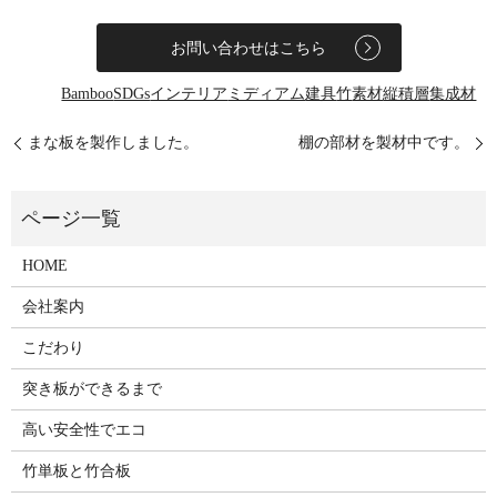
お問い合わせはこちら
Bamboo
SDGs
インテリア
ミディアム
建具
竹
素材
縦積層
集成材
まな板を製作しました。
棚の部材を製材中です。
HOME
会社案内
こだわり
突き板ができるまで
高い安全性でエコ
竹単板と竹合板