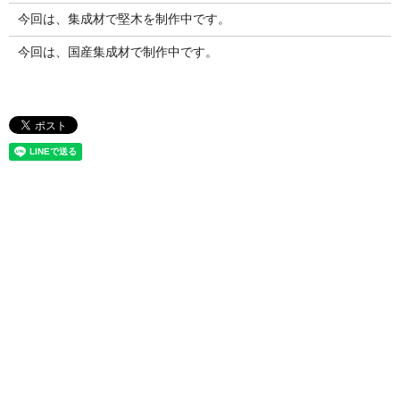
今回は、集成材で堅木を制作中です。
今回は、国産集成材で制作中です。
お問い合わせ
竹製集成材で新商品開発をお考えの方や、竹製建築資材で競合他社
との差別化を図りたいとお考えの方は、
株式会社竹田木材工業所へ
お気軽にお問い合わせください。
お客様のご要望を理解し、プロがご提案いたします。
TEL
079-262-6440