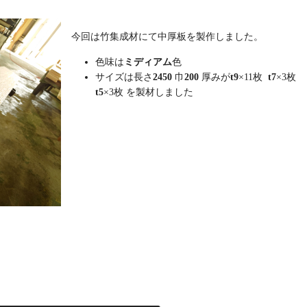
今回は竹集成材にて中厚板を製作しました。
色味は
ミディアム
色
サイズは長さ
2450
巾
200
厚みが
t9
×11枚
t7
×3
t5
×3枚 を製材しました