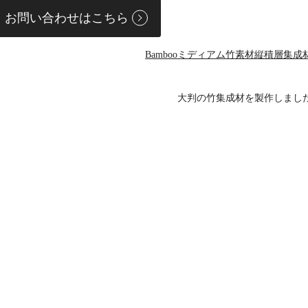
お問い合わせはこちら
Bamboo
ミディアム
竹
素材
縦積層
集成
大判の竹集成材を製作しまし