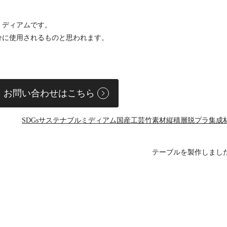
。
ミディアムです。
分に使用されるものと思われます。
お問い合わせはこちら
SDGs
サステナブル
ミディアム
国産
工芸
竹
素材
縦積層
脱プラ
集成
テーブルを製作しまし